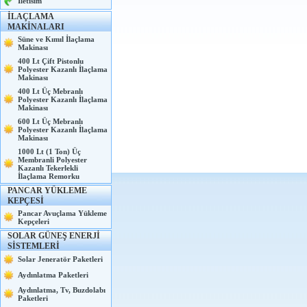
İletisim
İLAÇLAMA
MAKİNALARI
Süne ve Kımıl İlaçlama
Makinası
400 Lt Çift Pistonlu
Polyester Kazanlı İlaçlama
Makinası
400 Lt Üç Mebranlı
Polyester Kazanlı İlaçlama
Makinası
600 Lt Üç Mebranlı
Polyester Kazanlı İlaçlama
Makinası
1000 Lt (1 Ton) Üç
Membranli Polyester
Kazanlı Tekerlekli
İlaçlama Remorku
PANCAR YÜKLEME
KEPÇESİ
Pancar Avuçlama Yükleme
Kepçeleri
SOLAR GÜNEŞ ENERJİ
SİSTEMLERİ
Solar Jeneratör Paketleri
Aydınlatma Paketleri
Aydınlatma, Tv, Buzdolabı
Paketleri